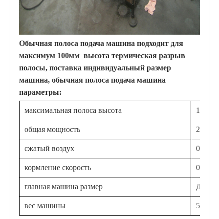
Обычная полоса подача машина подходит для
максимум 100мм высота термическая разрыв
полосы, поставка индивидуальный размер
машина, обычная полоса подача машина
параметры:
максимальная полоса высота
100 м
общая мощность
2,2 кВ
сжатый воздух
0,6%7
кормление скорость
0~70m
главная машина размер
Д 980
вес машины
530 кг